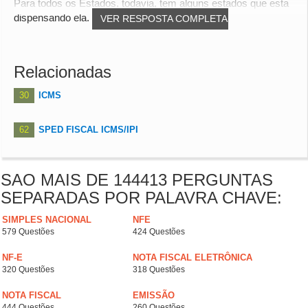
Para todos os Estados, todavia, tem alguns estados que esta
dispensando ela.
VER RESPOSTA COMPLETA
Relacionadas
30
ICMS
62
SPED FISCAL ICMS/IPI
SAO MAIS DE 144413 PERGUNTAS
SEPARADAS POR PALAVRA CHAVE:
SIMPLES NACIONAL
NFE
579 Questões
424 Questões
NF-E
NOTA FISCAL ELETRÔNICA
320 Questões
318 Questões
NOTA FISCAL
EMISSÃO
444 Questões
260 Questões