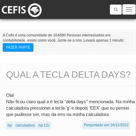
Toggle
navigatio
A Cefis é uma comunidade de 164680 Pessoas interressadas em
contabilidade, assim como você. Junte-se a nós. Levará apenas 1 minuto:
FAZER PARTE
QUAL A TECLA DELTA DAYS?
Olá!
Não ficou claro qual a é tecla "delta days" mencionada. Na minha
calculadora pressionei a tecla 'g' e depois 'EEX' que eu pensei
que pudesse ser, mas da erro na minha calculadora
Perguntado em 16/11/2022
hp
calculadora
hp 12c