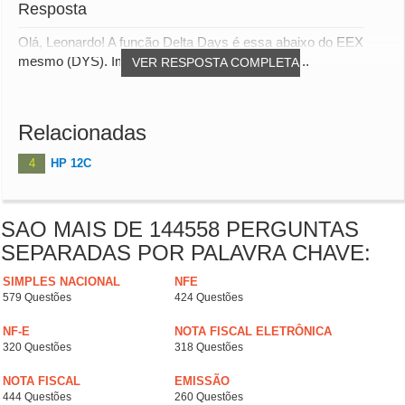
Resposta
Olá, Leonardo! A função Delta Days é essa abaixo do EEX
mesmo (DYS). Imagino que tenha sido o Erro 8...
VER RESPOSTA COMPLETA
Relacionadas
4
HP 12C
SAO MAIS DE 144558 PERGUNTAS
SEPARADAS POR PALAVRA CHAVE:
SIMPLES NACIONAL
NFE
579 Questões
424 Questões
NF-E
NOTA FISCAL ELETRÔNICA
320 Questões
318 Questões
NOTA FISCAL
EMISSÃO
444 Questões
260 Questões