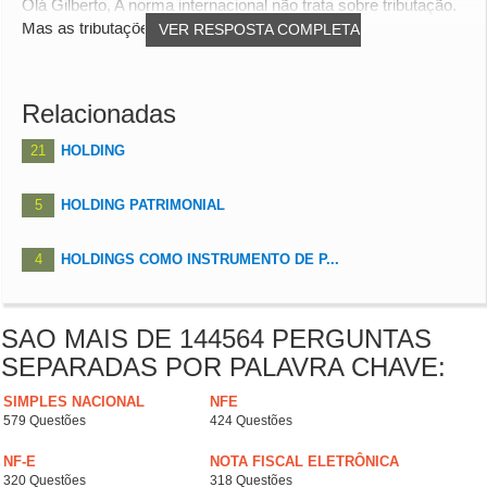
Olá Gilberto, A norma internacional não trata sobre tributação.
Mas as tributações ocorrem em nível...
VER RESPOSTA COMPLETA
Relacionadas
21
HOLDING
5
HOLDING PATRIMONIAL
4
HOLDINGS COMO INSTRUMENTO DE P...
SAO MAIS DE 144564 PERGUNTAS
SEPARADAS POR PALAVRA CHAVE:
SIMPLES NACIONAL
NFE
579 Questões
424 Questões
NF-E
NOTA FISCAL ELETRÔNICA
320 Questões
318 Questões