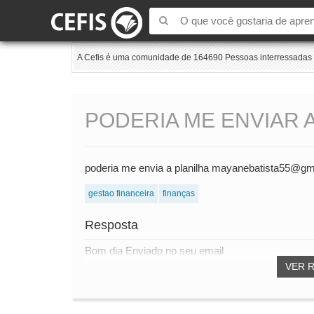
A Cefis é uma comunidade de 164690 Pessoas interressadas e
PODERIA ME ENVIAR 
poderia me envia a planilha mayanebatista55@gm
gestao financeira
finanças
Resposta
Bom dia Enviado no seu email
VER 