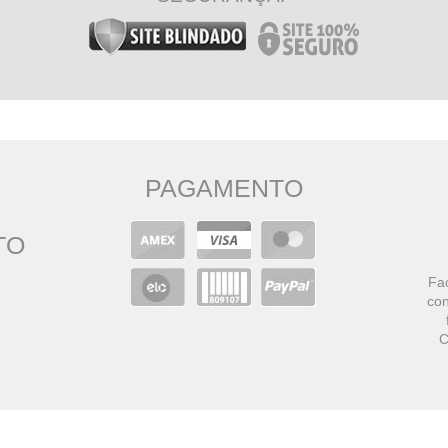
PAGAMENTO
TO
Faç
con
C