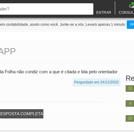
D
ENTRAR
CONSUL
m contabilidade, assim como você. Junte-se a nós. Levará apenas 1 minuto:
F
APP
Folha não condiz com a que é citada e lida pelo orientador
Re
Perguntado em 24/12/2020
10
4
RESPOSTA COMPLETA
10