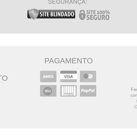
SEGURANÇA:
PAGAMENTO
TO
Faç
con
C