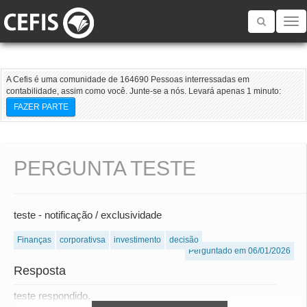
Toggle
navigatio
A Cefis é uma comunidade de 164690 Pessoas interressadas em
contabilidade, assim como você. Junte-se a nós. Levará apenas 1 minuto:
FAZER PARTE
PERGUNTA TESTE
teste - notificação / exclusividade
Finanças
corporativsa
investimento
decisão
Perguntado em 06/01/2026
Resposta
teste respondido.