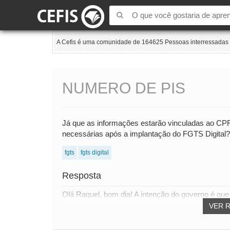
A Cefis é uma comunidade de 164625 Pessoas interressadas e
NUMERO DE PIS
Já que as informações estarão vinculadas ao CPF 
necessárias após a implantação do FGTS Digital?
fgts
fgts digital
Resposta
Olá Raquel, bom dia! A intenção do governo é qu
VER 