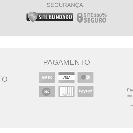
SEGURANÇA:
PAGAMENTO
TO
Faç
con
C