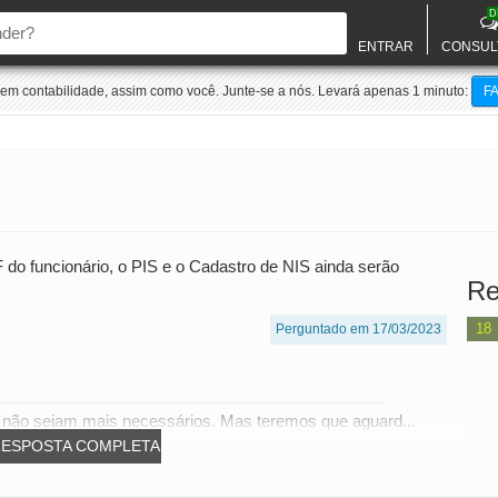
D
ENTRAR
CONSUL
m contabilidade, assim como você. Junte-se a nós. Levará apenas 1 minuto:
F
do funcionário, o PIS e o Cadastro de NIS ainda serão
Re
18
Perguntado em 17/03/2023
e não sejam mais necessários. Mas teremos que aguard...
RESPOSTA COMPLETA