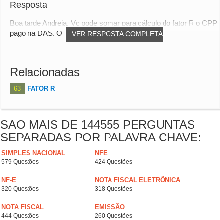
Resposta
Boa tarde Andreia, Vc pode somar para cálculo do fator R o CPP
pago na DAS. O INSS descontado do fun...
VER RESPOSTA COMPLETA
Relacionadas
63
FATOR R
SAO MAIS DE 144555 PERGUNTAS
SEPARADAS POR PALAVRA CHAVE:
SIMPLES NACIONAL
NFE
579 Questões
424 Questões
NF-E
NOTA FISCAL ELETRÔNICA
320 Questões
318 Questões
NOTA FISCAL
EMISSÃO
444 Questões
260 Questões