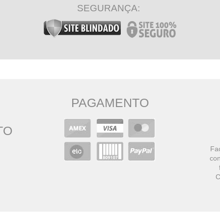
SEGURANÇA:
PAGAMENTO
TO
Faç
con
C