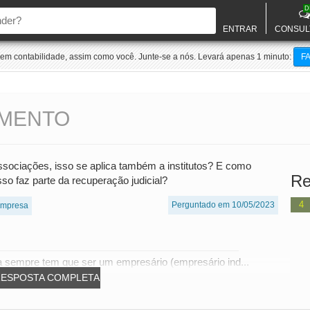
D
ENTRAR
CONSUL
m contabilidade, assim como você. Junte-se a nós. Levará apenas 1 minuto:
F
AMENTO
associações, isso se aplica também a institutos? E como
Re
so faz parte da recuperação judicial?
4
Perguntado em 10/05/2023
mpresa
ia sempre tem que ser um empresário (empresário ind...
RESPOSTA COMPLETA