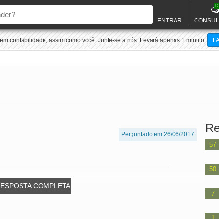
D
ENTRAR
CONSUL
m contabilidade, assim como você. Junte-se a nós. Levará apenas 1 minuto:
F
Re
Perguntado em 26/06/2017
57
50
RESPOSTA COMPLETA
7
1