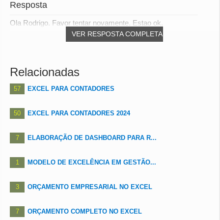
Resposta
Ola Rodrigo. Favor tentar novamente. Estao ok.
VER RESPOSTA COMPLETA
Relacionadas
57
EXCEL PARA CONTADORES
50
EXCEL PARA CONTADORES 2024
7
ELABORAÇÃO DE DASHBOARD PARA R...
1
MODELO DE EXCELÊNCIA EM GESTÃO...
3
ORÇAMENTO EMPRESARIAL NO EXCEL
7
ORÇAMENTO COMPLETO NO EXCEL