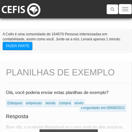
Toggle
navigatio
A Cefis é uma comunidade de 164676 Pessoas interressadas em
contabilidade, assim como você. Junte-se a nós. Levará apenas 1 minuto:
FAZER PARTE
PLANILHAS DE EXEMPLO
Olá, você poderia enviar estas planilhas de exemplo?
Estoques
empresas
venda
compra
envio
Perguntado em 09/08/2021
Resposta
Bom dia, o material disponível no curso está na aba arquivos.