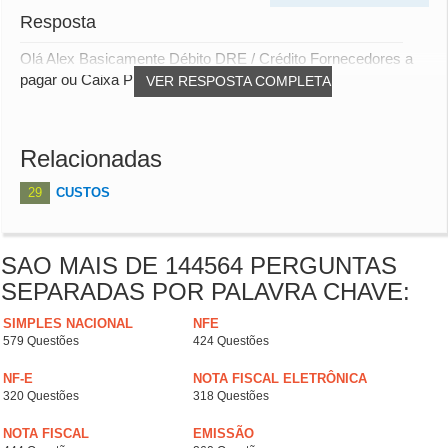
Resposta
Olá Alex Basicamente Débito DRE / Crédito Fornecedores a
pagar ou Caixa Por favor, seja mais especí...
VER RESPOSTA COMPLETA
Relacionadas
29
CUSTOS
SAO MAIS DE 144564 PERGUNTAS
SEPARADAS POR PALAVRA CHAVE:
SIMPLES NACIONAL
NFE
579 Questões
424 Questões
NF-E
NOTA FISCAL ELETRÔNICA
320 Questões
318 Questões
NOTA FISCAL
EMISSÃO