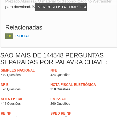
Prezado Aluno (a), O material foi disponibilizado no Wetransfer
para download. Se você tiver alguma...
VER RESPOSTA COMPLETA
Relacionadas
58
ESOCIAL
SAO MAIS DE 144548 PERGUNTAS
SEPARADAS POR PALAVRA CHAVE:
SIMPLES NACIONAL
NFE
579 Questões
424 Questões
NF-E
NOTA FISCAL ELETRÔNICA
320 Questões
318 Questões
NOTA FISCAL
EMISSÃO
444 Questões
260 Questões
REINF
SPED REINF