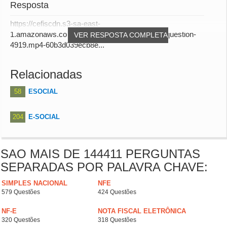
Resposta
https://cefiscdn.s3-sa-east-
1.amazonaws.com/audio_answers/answer-for-question-
VER RESPOSTA COMPLETA
4919.mp4-60b3d039ecb8e...
Relacionadas
58
ESOCIAL
204
E-SOCIAL
SAO MAIS DE 144411 PERGUNTAS
SEPARADAS POR PALAVRA CHAVE:
SIMPLES NACIONAL
NFE
579 Questões
424 Questões
NF-E
NOTA FISCAL ELETRÔNICA
320 Questões
318 Questões