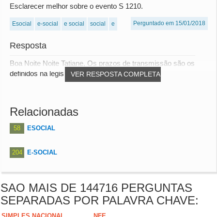
Esclarecer melhor sobre o evento S 1210.
Perguntado em 15/01/2018
Esocial
e-social
e social
social
e
Resposta
Boa Noite Noite Tatiane, Os prazos de transmissão são os
definidos na legislação trabalhista e previ...
VER RESPOSTA COMPLETA
Relacionadas
58
ESOCIAL
204
E-SOCIAL
SAO MAIS DE 144716 PERGUNTAS
SEPARADAS POR PALAVRA CHAVE:
SIMPLES NACIONAL
NFE