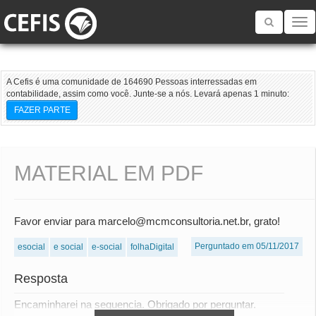
Toggle
navigatio
A Cefis é uma comunidade de 164690 Pessoas interressadas em
contabilidade, assim como você. Junte-se a nós. Levará apenas 1 minuto:
FAZER PARTE
MATERIAL EM PDF
Favor enviar para marcelo@mcmconsultoria.net.br, grato!
Perguntado em 05/11/2017
esocial
e social
e-social
folhaDigital
Resposta
Encaminharei na sequencia. Obrigado por perguntar.