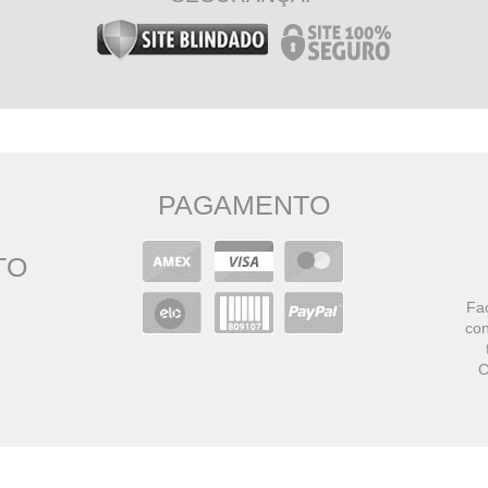
PAGAMENTO
TO
Faç
con
C