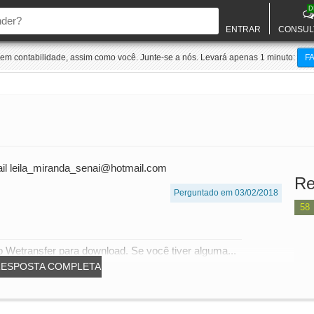
D
ENTRAR
CONSUL
m contabilidade, assim como você. Junte-se a nós. Levará apenas 1 minuto:
F
mail leila_miranda_senai@hotmail.com
Re
Perguntado em 03/02/2018
58
no Wetransfer para download. Se você tiver alguma...
RESPOSTA COMPLETA