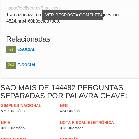
https://cefiscdn.s3-sa-east-
1.amazonaws.com/audio_answers/answer-for-question-
VER RESPOSTA COMPLETA
4524.mp4-60b3ccfc878e9...
Relacionadas
58
ESOCIAL
204
E-SOCIAL
SAO MAIS DE 144482 PERGUNTAS
SEPARADAS POR PALAVRA CHAVE:
SIMPLES NACIONAL
NFE
579 Questões
424 Questões
NF-E
NOTA FISCAL ELETRÔNICA
320 Questões
318 Questões