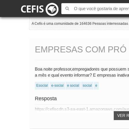
A Cefis é uma comunidade de 164636 Pessoas interressadas e
EMPRESAS COM PRÓ 
Boa noite professor,empregadores que possuem som
a mês e qual evento informar? E empresas inativ
Esocial
e-social
e social
social
e
Resposta
https://cefiscdn.s3-sa-east-1.amazonaws.com/au
VER 