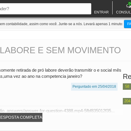
D
ENTRAR
CONSUL
m contabilidade, assim como você. Junte-se a nós. Levará apenas 1 minuto:
F
LABORE E SEM MOVIMENTO
ente retirada de pró labore deverão transmitir o e social mês
Re
as,uma vez ao ano na competencia janeiro?
58
Perguntado em 25/04/2018
204
dio_answers/answer-for-question-4388.mp4-5fbf835012f35...
RESPOSTA COMPLETA