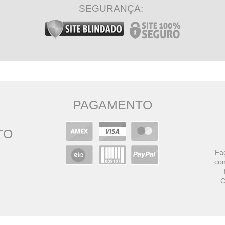
SEGURANÇA:
PAGAMENTO
TO
Faç
con
C