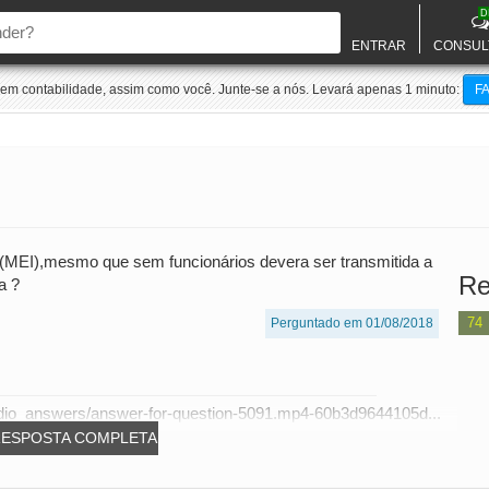
D
ENTRAR
CONSUL
m contabilidade, assim como você. Junte-se a nós. Levará apenas 1 minuto:
F
 (MEI),mesmo que sem funcionários devera ser transmitida a
Re
a ?
74
Perguntado em 01/08/2018
dio_answers/answer-for-question-5091.mp4-60b3d9644105d...
RESPOSTA COMPLETA