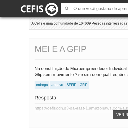
A Cefis é uma comunidade de 164609 Pessoas interressadas e
MEI E A GFIP
Na constituição do Microempreendedor Individual
Gfip sem movimento ? se sim com qual frequênci
entrega
arquivo
SEFIP
GFIP
Resposta
https://cefiscdn.s3-sa-east-1.amazonaws.com/au
VER 