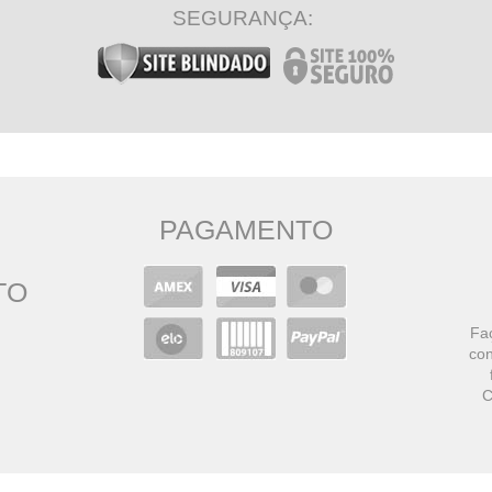
SEGURANÇA:
PAGAMENTO
TO
Faç
con
C