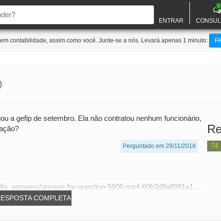
D
ENTRAR
CONSUL
m contabilidade, assim como você. Junte-se a nós. Levará apenas 1 minuto:
F
O
 a gefip de setembro. Ela não contratou nenhum funcionário,
Re
tação?
74
Perguntado em 28/11/2018
dio_answers/answer-for-question-5606.mp4-60b3d9a6991a1...
RESPOSTA COMPLETA