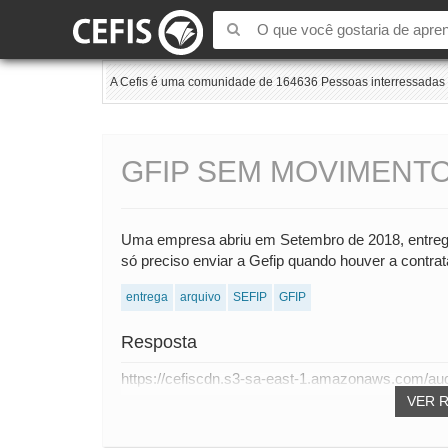
A Cefis é uma comunidade de 164636 Pessoas interressadas e
GFIP SEM MOVIMENT
Uma empresa abriu em Setembro de 2018, entregou
só preciso enviar a Gefip quando houver a contra
entrega
arquivo
SEFIP
GFIP
Resposta
https://cefiscdn.s3-sa-east-1.amazonaws.com/au
VER 