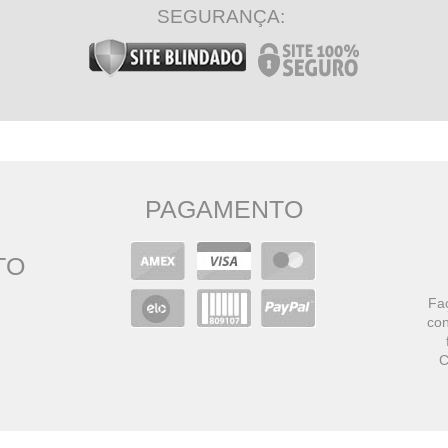
SEGURANÇA:
PAGAMENTO
TO
Faç
con
C