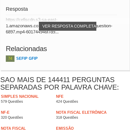
Resposta
https://cefiscdn.s3-sa-east-
1.amazonaws.com/audio_answers/answer-for-question-
VER RESPOSTA COMPLETA
6897.mp4-601744946f7d9...
Relacionadas
74
SEFIP GFIP
SAO MAIS DE 144411 PERGUNTAS
SEPARADAS POR PALAVRA CHAVE:
SIMPLES NACIONAL
NFE
579 Questões
424 Questões
NF-E
NOTA FISCAL ELETRÔNICA
320 Questões
318 Questões
NOTA FISCAL
EMISSÃO