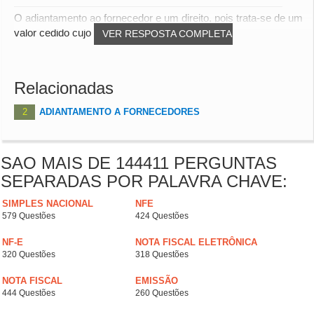
O adiantamento ao fornecedor e um direito, pois trata-se de um
valor cedido cujo o beneficio econômi...
VER RESPOSTA COMPLETA
Relacionadas
2
ADIANTAMENTO A FORNECEDORES
SAO MAIS DE 144411 PERGUNTAS
SEPARADAS POR PALAVRA CHAVE:
SIMPLES NACIONAL
NFE
579 Questões
424 Questões
NF-E
NOTA FISCAL ELETRÔNICA
320 Questões
318 Questões
NOTA FISCAL
EMISSÃO
444 Questões
260 Questões