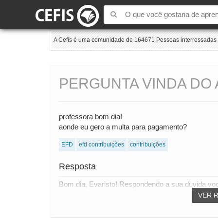
A Cefis é uma comunidade de 164671 Pessoas interressadas e
PERGUNTA VINDA DO 
professora bom dia!
aonde eu gero a multa para pagamento?
EFD
efd contribuições
contribuições
Resposta
Bom dia, Evaristo! Respondendo a sua duvida voc
VER 