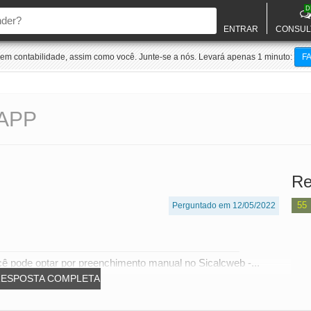
D
ENTRAR
CONSUL
m contabilidade, assim como você. Junte-se a nós. Levará apenas 1 minuto:
F
APP
Re
55
Perguntado em 12/05/2022
ê pode optar por preenchimento manual no Sicalcweb -...
RESPOSTA COMPLETA