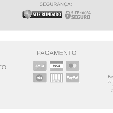
SEGURANÇA:
PAGAMENTO
TO
Faç
con
C