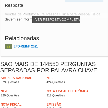
Resposta
Vendas de Produtor Rural Pessoa Fisica para Pessoa Física
devem ser informadas no eSocial (Evento S-...
VER RESPOSTA COMPLETA
Relacionadas
22
EFD-REINF 2021
SAO MAIS DE 144550 PERGUNTAS
SEPARADAS POR PALAVRA CHAVE:
SIMPLES NACIONAL
NFE
579 Questões
424 Questões
NF-E
NOTA FISCAL ELETRÔNICA
320 Questões
318 Questões
NOTA FISCAL
EMISSÃO