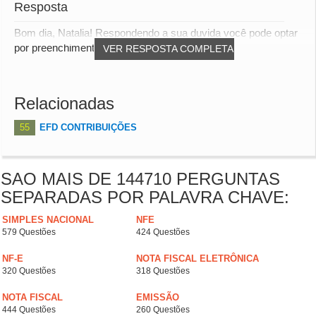
Resposta
Bom dia, Natalia! Respondendo a sua duvida você pode optar
por preenchimento manual no Sicalcweb -...
VER RESPOSTA COMPLETA
Relacionadas
55
EFD CONTRIBUIÇÕES
SAO MAIS DE 144710 PERGUNTAS
SEPARADAS POR PALAVRA CHAVE:
SIMPLES NACIONAL
NFE
579 Questões
424 Questões
NF-E
NOTA FISCAL ELETRÔNICA
320 Questões
318 Questões
NOTA FISCAL
EMISSÃO
444 Questões
260 Questões