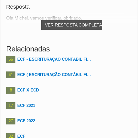
Resposta
Ola Michel, vamos verificar. obrigado.
VER RESPOSTA COMPLETA
Relacionadas
56
ECF - ESCRITURAÇÃO CONTÁBIL FI...
41
ECF ( ESCRITURAÇÃO CONTÁBIL FI...
8
ECF X ECD
17
ECF 2021
27
ECF 2022
32
ECF