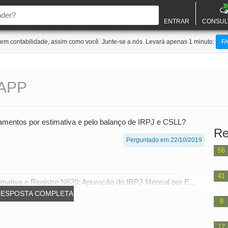
D
ENTRAR
CONSUL
m contabilidade, assim como você. Junte-se a nós. Levará apenas 1 minuto:
F
APP
gamentos por estimativa e pelo balanço de IRPJ e CSLL?
Re
Perguntado em 22/10/2019
56
41
mativa e Registro N620: Apuração do IRPJ Mensal por E...
RESPOSTA COMPLETA
8
17