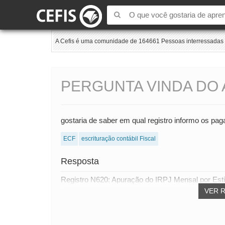
A Cefis é uma comunidade de 164661 Pessoas interressadas e
PERGUNTA VINDA DO 
gostaria de saber em qual registro informo os pa
ECF
escrituração contábil Fiscal
Resposta
Registro N620: Apuração do IRPJ Mensal por Esti
VER 