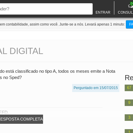
D
ENTRAR
CONSUL
m contabilidade, assim como você. Junte-se a nós. Levará apenas 1 minuto:
F
L DIGITAL
está classificado no tipo A, todos os meses emite a Nota
Re
as no Sped?
67
Perguntado em 15/07/2015
9
 EFD.
3
RESPOSTA COMPLETA
1