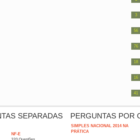
3
56
76
18
16
41
NTAS SEPARADAS
PERGUNTAS POR 
SIMPLES NACIONAL 2014 NA
PRÁTICA
NF-E
320 Questões