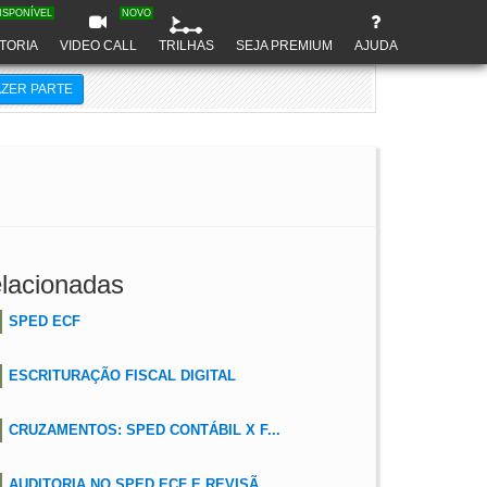
ISPONÍVEL
NOVO
TORIA
VIDEO CALL
TRILHAS
SEJA PREMIUM
AJUDA
AZER PARTE
lacionadas
SPED ECF
ESCRITURAÇÃO FISCAL DIGITAL
CRUZAMENTOS: SPED CONTÁBIL X F...
AUDITORIA NO SPED ECF E REVISÃ...