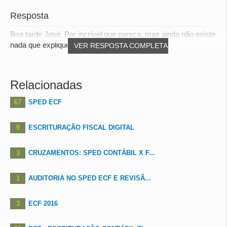
Resposta
Boa tarde José, Por incrível que pareça, mas ainda não existe
nada que explique a falta de uma decla...
VER RESPOSTA COMPLETA
Relacionadas
67
SPED ECF
9
ESCRITURAÇÃO FISCAL DIGITAL
3
CRUZAMENTOS: SPED CONTÁBIL X F...
1
AUDITORIA NO SPED ECF E REVISÃ...
3
ECF 2016