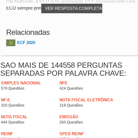
Olá Nathyelle. A ECD já foi prorrogada. ECF possivelmente será.
ECD sempre primeiro.
VER RESPOSTA COMPLETA
Relacionadas
11
ECF 2020
SAO MAIS DE 144558 PERGUNTAS
SEPARADAS POR PALAVRA CHAVE:
SIMPLES NACIONAL
NFE
579 Questões
424 Questões
NF-E
NOTA FISCAL ELETRÔNICA
320 Questões
318 Questões
NOTA FISCAL
EMISSÃO
444 Questões
260 Questões
REINF
SPED REINF