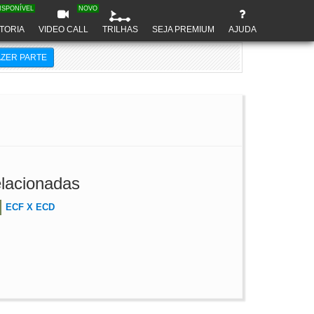
ISPONÍVEL
NOVO
TORIA
VIDEO CALL
TRILHAS
SEJA PREMIUM
AJUDA
AZER PARTE
lacionadas
ECF X ECD