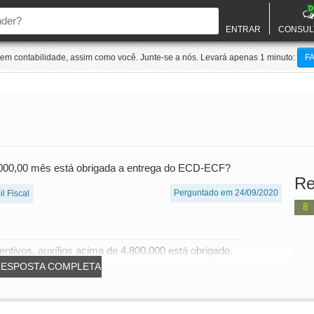
D
ENTRAR
CONSUL
m contabilidade, assim como você. Junte-se a nós. Levará apenas 1 minuto:
F
5.000,00 mês está obrigada a entrega do ECD-ECF?
Re
Perguntado em 24/09/2020
l Fiscal
8
entivos, auxílios acima de 4.800.000 está obrigado.
RESPOSTA COMPLETA