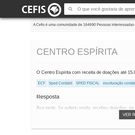
A Cefis é uma comunidade de 164690 Pessoas interressadas e
CENTRO ESPÍRITA
O Centro Espírita com receita de doações até 1
ECF
Sped Contábil
SPED FISCAL
escrituração contábi
Resposta
Boa tarde, Se auferiu renda, recebeu doações, inc
VER 