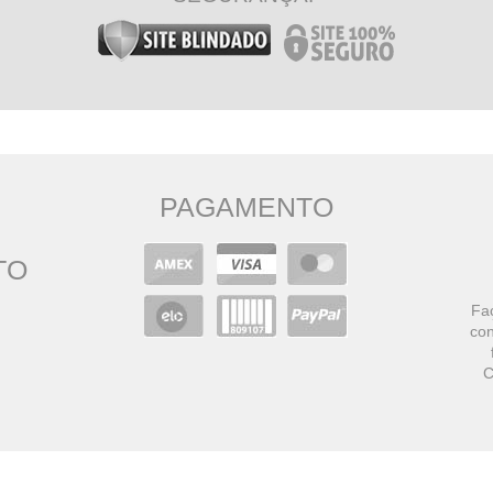
PAGAMENTO
TO
Faç
con
C