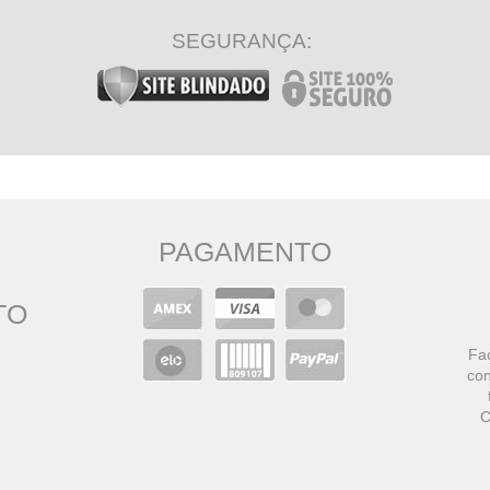
SEGURANÇA:
PAGAMENTO
TO
Faç
con
C