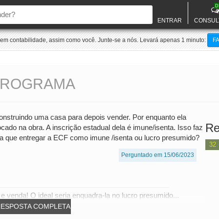
D
ENTRAR
CONSUL
m contabilidade, assim como você. Junte-se a nós. Levará apenas 1 minuto:
F
PROGRAMA
onstruindo uma casa para depois vender. Por enquanto ela
Re
cado na obra. A inscrição estadual dela é imune/isenta. Isso faz
ia que entregar a ECF como imune /isenta ou lucro presumido?
32
Perguntado em 15/06/2023
 venda! O ideal seria enquadra-la no lucro presumido...
RESPOSTA COMPLETA