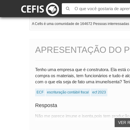
A Cefis é uma comunidade de 164672 Pessoas interressadas e
APRESENTAÇÃO DO 
Tenho uma empresa que é construtora. Ela está c
compra os materiais, tem funcionários e tudo é alo
com o que ela seja de fato uma imune/isenta? Ter
ECF
escrituração contábil fiscal
ecf 2023
Resposta
Não me parece imune e isenta,pois tem produção e
VER 