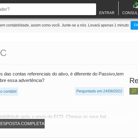
D
ENTRAR
CONSUL
m contabilidade, assim como você. Junte-se a nós. Levará apenas 1 minuto:
F
FC
s das contas referenciais do ativo, é diferente do Passivo,tem
Re
e essa advertência?
27
Perguntado em 24/08/2022
ão contábil
ntabilidade após o envio da ECD. Cheque os seus bal...
RESPOSTA COMPLETA