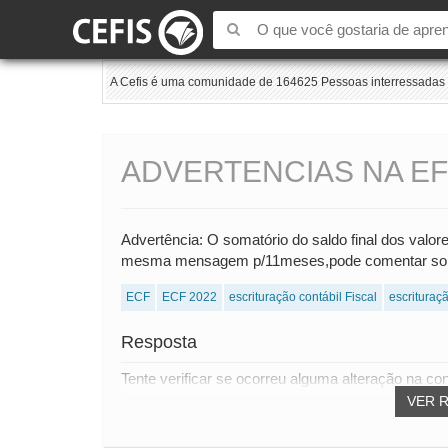
A Cefis é uma comunidade de 164625 Pessoas interressadas e
ADVERTENCIAS NA E
Advertência: O somatório do saldo final dos valore
mesma mensagem p/11meses,pode comentar sobr
ECF
ECF 2022
escrituração contábil Fiscal
escrituraç
Resposta
Tente verificar se ocorreu alguma alteração na co
VER 