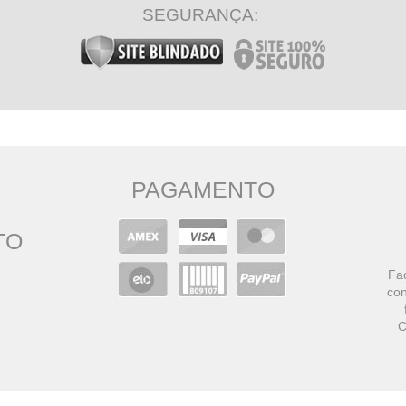
SEGURANÇA:
PAGAMENTO
TO
Faç
con
C