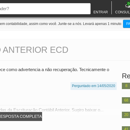
D
ENTRAR
CONSUL
m contabilidade, assim como você. Junte-se a nós. Levará apenas 1 minuto:
F
 ANTERIOR ECD
ece como advertencia a não recuperação. Tecnicamente o
Re
8
Perguntado em 14/05/2020
68
 da Escrituração Contábil Anterior. Sugiro baixar o...
20
RESPOSTA COMPLETA
41