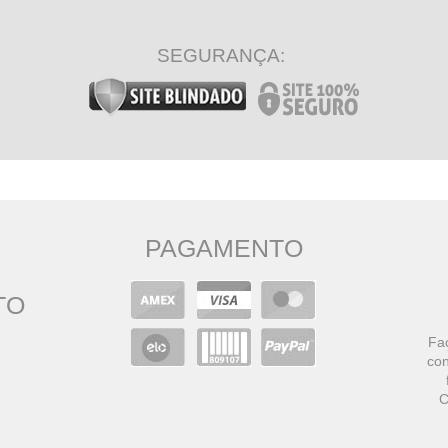
SEGURANÇA:
PAGAMENTO
TO
Faç
con
C