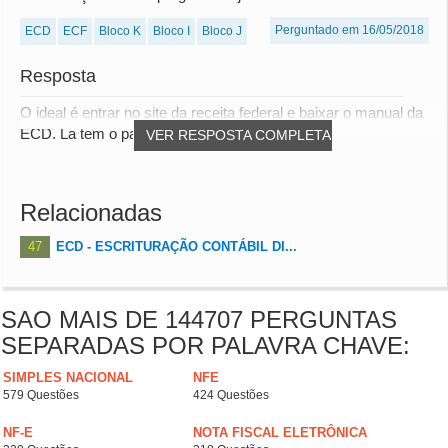
Perguntado em 16/05/2018
ECD
ECF
Bloco K
Bloco I
Bloco J
Resposta
O ideal é entrar no site da receita federal e baixar o manual da
ECD. La tem o passo a passo.
VER RESPOSTA COMPLETA
Relacionadas
47
ECD - ESCRITURAÇÃO CONTÁBIL DI...
SAO MAIS DE 144707 PERGUNTAS
SEPARADAS POR PALAVRA CHAVE:
SIMPLES NACIONAL
NFE
579 Questões
424 Questões
NF-E
NOTA FISCAL ELETRÔNICA