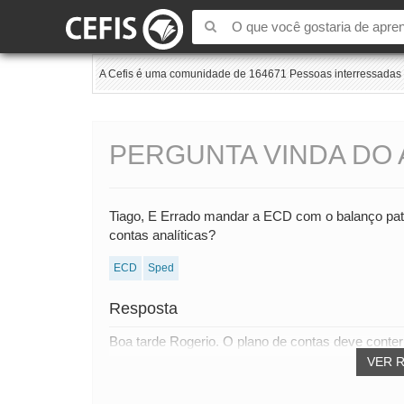
A Cefis é uma comunidade de 164671 Pessoas interressadas e
PERGUNTA VINDA DO 
Tiago, E Errado mandar a ECD com o balanço patr
contas analíticas?
ECD
Sped
Resposta
Boa tarde Rogerio. O plano de contas deve conter t
VER 