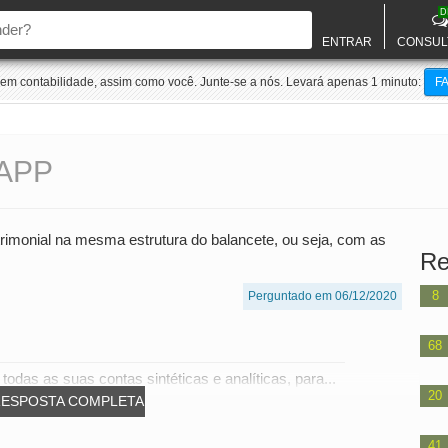
D
ENTRAR
CONSUL
m contabilidade, assim como você. Junte-se a nós. Levará apenas 1 minuto:
F
APP
imonial na mesma estrutura do balancete, ou seja, com as
Re
8
Perguntado em 06/12/2020
68
odas as suas contas sintéticas e analíticas, para...
20
RESPOSTA COMPLETA
41