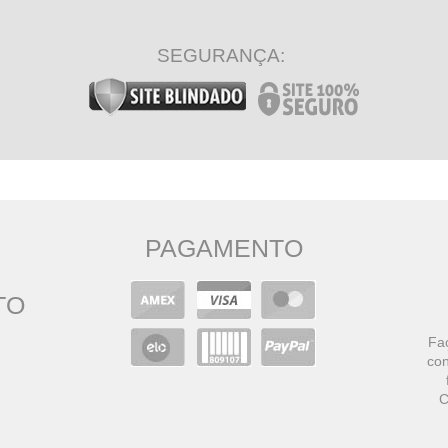
SEGURANÇA:
PAGAMENTO
TO
Faç
con
C