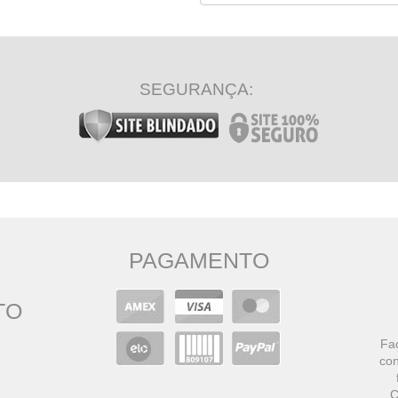
SEGURANÇA:
PAGAMENTO
TO
Faç
con
C