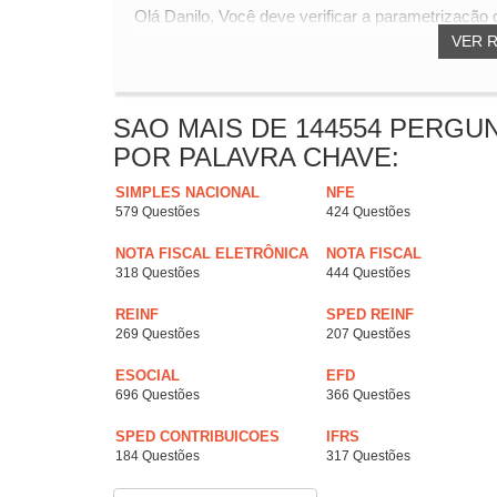
Olá Danilo, Você deve verificar a parametrização d
VER 
SAO MAIS DE 144554 PERGU
POR PALAVRA CHAVE:
SIMPLES NACIONAL
NFE
579 Questões
424 Questões
NOTA FISCAL ELETRÔNICA
NOTA FISCAL
318 Questões
444 Questões
REINF
SPED REINF
269 Questões
207 Questões
ESOCIAL
EFD
696 Questões
366 Questões
SPED CONTRIBUICOES
IFRS
184 Questões
317 Questões