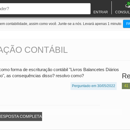
D
ENTRAR
CONSUL
m contabilidade, assim como você. Junte-se a nós. Levará apenas 1 minuto:
F
AÇÃO CONTÁBIL
o forma de escrituração contábil "Livros Balancetes Diários
Re
ário", as consequências disso? resolvo como?
41
Perguntado em 30/05/2022
RESPOSTA COMPLETA