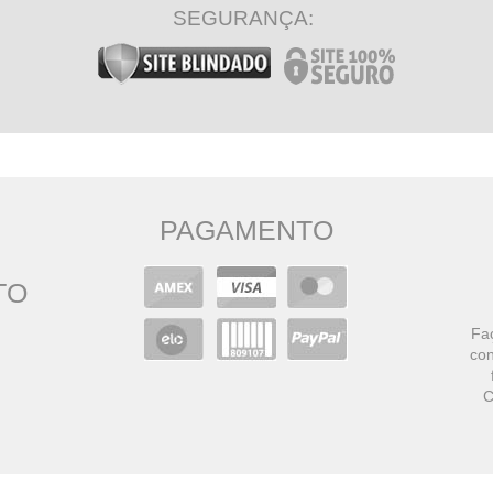
SEGURANÇA:
PAGAMENTO
TO
Faç
con
C