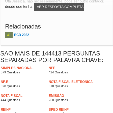
Olá Jessica, não necessariamente, pode ser outro contador,
desde que tenha poderes para isso. abs
VER RESPOSTA COMPLETA
Relacionadas
41
ECD 2022
SAO MAIS DE 144413 PERGUNTAS
SEPARADAS POR PALAVRA CHAVE:
SIMPLES NACIONAL
NFE
579 Questões
424 Questões
NF-E
NOTA FISCAL ELETRÔNICA
320 Questões
318 Questões
NOTA FISCAL
EMISSÃO
444 Questões
260 Questões
REINF
SPED REINF