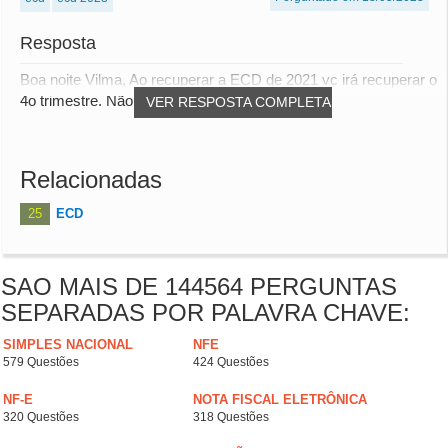
Resposta
Boa noite Vilma, Ao recuperar a ECD de 2021 vc irá recuperar o
4o trimestre. Não haverá erro, mas as...
VER RESPOSTA COMPLETA
Relacionadas
25
ECD
SAO MAIS DE 144564 PERGUNTAS
SEPARADAS POR PALAVRA CHAVE:
SIMPLES NACIONAL
NFE
579 Questões
424 Questões
NF-E
NOTA FISCAL ELETRÔNICA
320 Questões
318 Questões