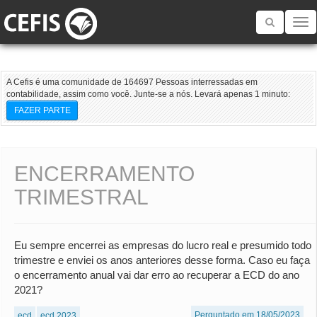
Toggle
navigatio
A Cefis é uma comunidade de 164697 Pessoas interressadas em
contabilidade, assim como você. Junte-se a nós. Levará apenas 1 minuto:
FAZER PARTE
ENCERRAMENTO
TRIMESTRAL
Eu sempre encerrei as empresas do lucro real e presumido todo
trimestre e enviei os anos anteriores desse forma. Caso eu faça
o encerramento anual vai dar erro ao recuperar a ECD do ano
2021?
Perguntado em 18/05/2023
ecd
ecd 2023