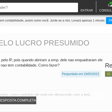
D
ENTRAR
CONSUL
m contabilidade, assim como você. Junte-se a nós. Levará apenas 1 minuto:
F
ELO LUCRO PRESUMIDO
 pelo lP, pois quando abriram a emp. dele nao enquadraram ele
Re
s nao tem contabilidade. Como fazer?
41
Perguntado em 18/05/2022
smo, caso contrário ele está em desacordo com a legi...
RESPOSTA COMPLETA