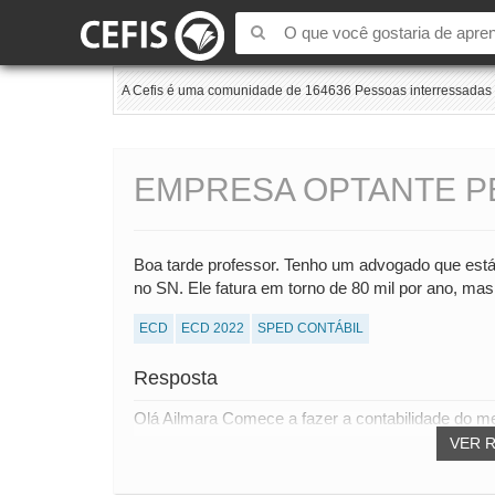
A Cefis é uma comunidade de 164636 Pessoas interressadas e
EMPRESA OPTANTE P
Boa tarde professor. Tenho um advogado que está
no SN. Ele fatura em torno de 80 mil por ano, ma
ECD
ECD 2022
SPED CONTÁBIL
Resposta
Olá Ailmara Comece a fazer a contabilidade do me
VER 