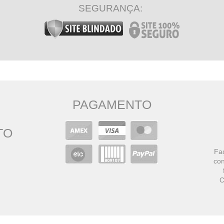
SEGURANÇA:
PAGAMENTO
TO
Faç
con
C