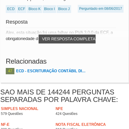
Perguntado em 08/06/2017
ECD
ECF
Bloco K
Bloco I
Bloco J
Resposta
Alex, esta situação foi uma falhar no PVA 3.0.0 da ECF, a
obrigatoriedade de entrega da ECD para emp...
VER RESPOSTA COMPLETA
Relacionadas
47
ECD - ESCRITURAÇÃO CONTÁBIL DI...
SAO MAIS DE 144244 PERGUNTAS
SEPARADAS POR PALAVRA CHAVE:
SIMPLES NACIONAL
NFE
579 Questões
424 Questões
NF-E
NOTA FISCAL ELETRÔNICA