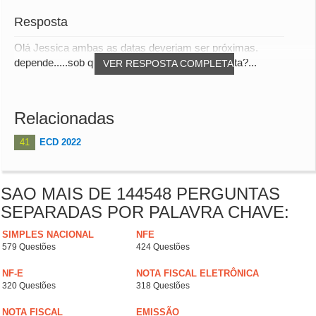
Resposta
Olá Jessica ambas as datas deveriam ser próximas.
depende.....sob qual perspectiva é a sua pergunta?...
VER RESPOSTA COMPLETA
Relacionadas
41
ECD 2022
SAO MAIS DE 144548 PERGUNTAS
SEPARADAS POR PALAVRA CHAVE:
SIMPLES NACIONAL
NFE
579 Questões
424 Questões
NF-E
NOTA FISCAL ELETRÔNICA
320 Questões
318 Questões
NOTA FISCAL
EMISSÃO