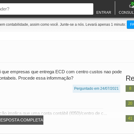
D
ENTRAR
CONSUL
m contabilidade, assim como você. Junte-se a nós. Levará apenas 1 minuto:
F
ei que empresas que entrega ECD com centro custos nao pode
Re
 contabeis. Procede essa infommação?
8
Perguntado em 24/07/2021
20
o implica que uma conta contábil (I050)/centro de c...
41
RESPOSTA COMPLETA