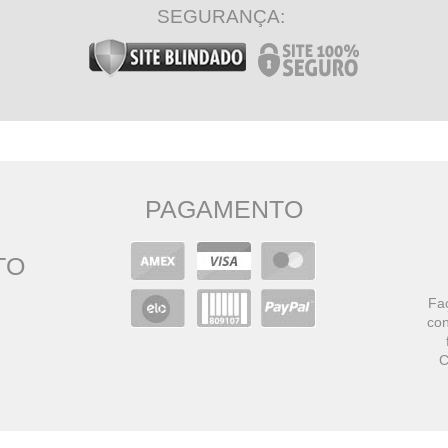
SEGURANÇA:
PAGAMENTO
TO
Faç
con
C