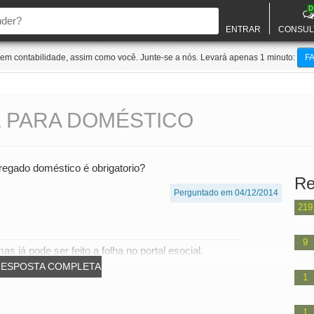
D
ENTRAR
CONSUL
m contabilidade, assim como você. Junte-se a nós. Levará apenas 1 minuto:
F
L PARA DOMÉSTICO
pregado doméstico é obrigatorio?
Re
Perguntado em 04/12/2014
219
9
s já pode ser feito a folha no portal esocial.
RESPOSTA COMPLETA
1
1