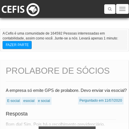
Toggle
navigatio
A Cefis é uma comunidade de 164592 Pessoas interressadas em
contabilidade, assim como você. Junte-se a nós. Levará apenas 1 minuto:
FAZER PARTE
PROLABORE DE SÓCIOS
A empresa só emite GPS de prolabore. Devo enviar via esocial?
Perguntado em 11/07/2020
E-social
esocial
e social
Resposta
Bom dia! Sim. Pois há o recolhimento previdenciário.