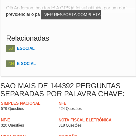
Olá Anderson, boa tarde! A GPS já foi substituida por um darf
previdenciário para as empresa dos gru...
VER RESPOSTA COMPLETA
Relacionadas
58
ESOCIAL
204
E-SOCIAL
SAO MAIS DE 144392 PERGUNTAS
SEPARADAS POR PALAVRA CHAVE:
SIMPLES NACIONAL
NFE
579 Questões
424 Questões
NF-E
NOTA FISCAL ELETRÔNICA
320 Questões
318 Questões