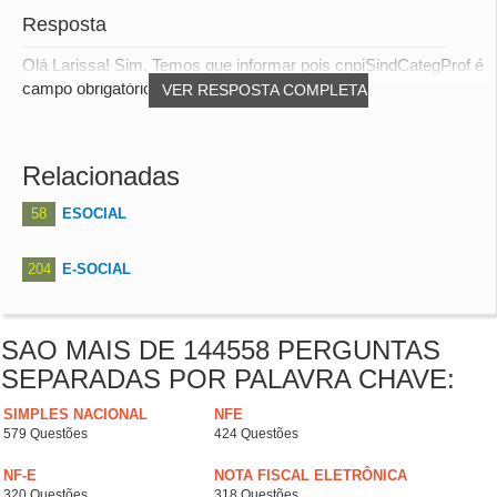
Resposta
Olá Larissa! Sim. Temos que informar pois cnpjSindCategProf é
campo obrigatório no cadastro S2200 e...
VER RESPOSTA COMPLETA
Relacionadas
58
ESOCIAL
204
E-SOCIAL
SAO MAIS DE 144558 PERGUNTAS
SEPARADAS POR PALAVRA CHAVE:
SIMPLES NACIONAL
NFE
579 Questões
424 Questões
NF-E
NOTA FISCAL ELETRÔNICA
320 Questões
318 Questões